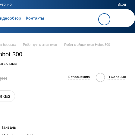
уточно
Вход
идеообзор
Контакты
в hobot.ua
Робот для мытья окон
Робот мойщик окон Hobot 300
obot 300
ить отзыв
грн
К сравнению
В желания
аказ
Тайвань