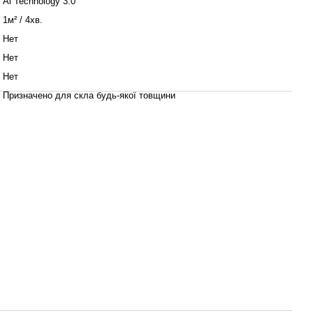
Al Technology 3.0
1м² / 4хв.
Нет
Нет
Нет
Призначено для скла будь-якої товщини